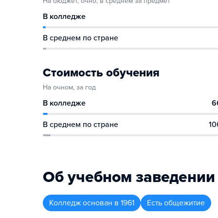
На бюджет, очно, в среднем за предмет
В колледже
В среднем по стране
Стоимость обучения
На очном, за год
В колледже
6
В среднем по стране
10
Об учебном заведении
Колледж
основан в
1961
Есть общежитие