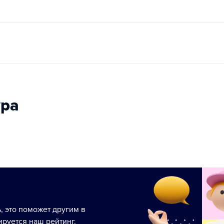
ура
ь, это поможет другим в
руется наш рейтинг.