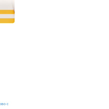
ово с