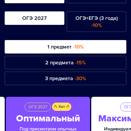
ОГЭ 2027
ОГЭ+ЕГЭ (3 года)
-10%
1 предмет
-10%
2 предмета
-15%
3 предмета
-30%
ОГЭ 2027
ОГЭ
Оптимальный
Макси
Под присмотром опытных
Индивидуал