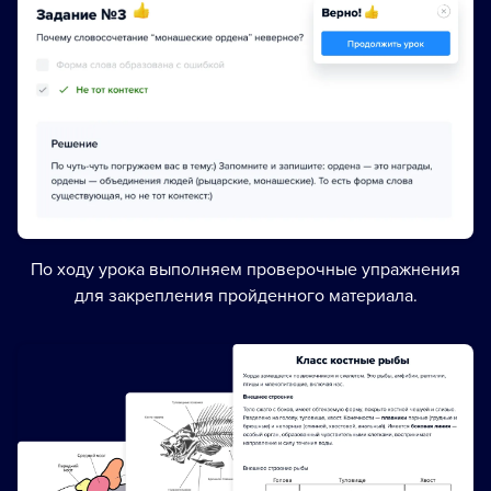
По ходу урока выполняем проверочные упражнения
для закрепления пройденного материала.