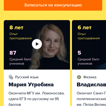
Записаться на консультацию
8 лет
6 лет
Опыт
Опыт
преподавания
преподавания
87
5
Средний балл
Средний балл
учеников
учеников
русский язык
физика
Мария Утробина
Владислав
Окончила МГУ им. Ломоносова,
Окончил Санкт-
сдала ЕГЭ по русскому на 95
политехнический
баллов
им. Петра Велик