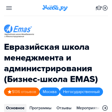
Евразийская школа
менеджмента и
администрирования
(Бизнес-школа EMAS)
5
136
отзывов
Москва
Негосударственный
Основное
Программы
Отзывы
Мероприятия
Ко