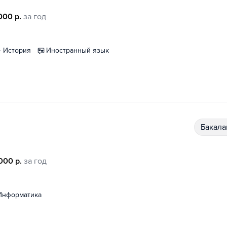
000 р.
за год
история
иностранный язык
бакал
000 р.
за год
информатика