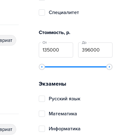
специалитет
Стоимость, р.
авриат
От
До
Экзамены
русский язык
математика
информатика
авриат