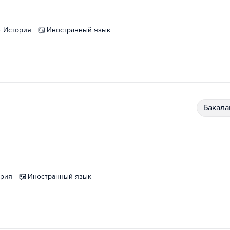
история
иностранный язык
бакал
ория
иностранный язык