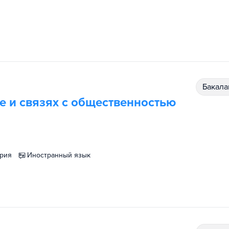
бакал
 и связях с общественностью
ория
иностранный язык