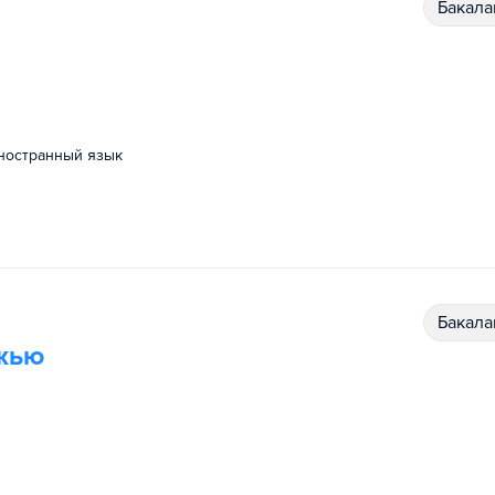
бакал
иностранный язык
бакал
жью