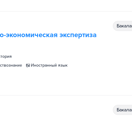
бакал
во-экономическая экспертиза
история
ествознание
иностранный язык
бакал