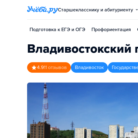
Старшекласснику и абитуриенту
Подготовка к ЕГЭ и ОГЭ
Профориентация
Владивостокский 
4.9
11
отзывов
Владивосток
Государств