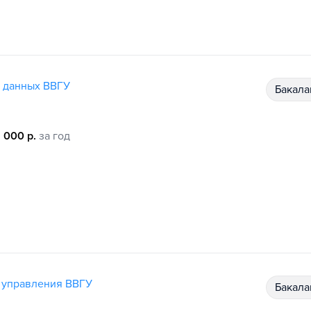
а данных ВВГУ
бакал
 000 р.
за год
и управления ВВГУ
бакал