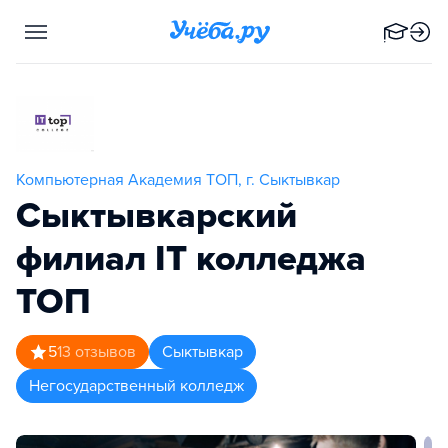
Компьютерная Академия TOП, г. Сыктывкар
Сыктывкарский
филиал IT колледжа
TOП
5
13
отзывов
Сыктывкар
Негосударственный колледж