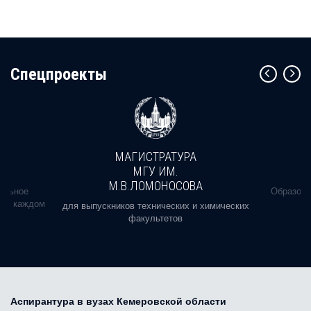
Cпецпроекты
МАГИСТРАТУРА
МГУ ИМ.
М.В.ЛОМОНОСОВА
альное
Образова
ь в каждом
для выпускников технических и химических
факультетов
Аспирантура в вузах Кемеровской области