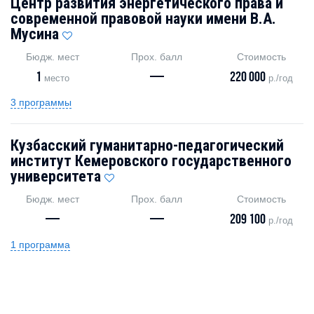
Центр развития энергетического права и
современной правовой науки имени В.А.
Мусина
Бюдж. мест
Прох. балл
Стоимость
1
—
220 000
место
р./год
3 программы
Кузбасский гуманитарно-педагогический
институт Кемеровского государственного
университета
Бюдж. мест
Прох. балл
Стоимость
—
—
209 100
р./год
1 программа