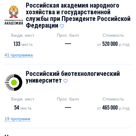
Российская академия народного
хозяйства и государственной
службы при Президенте Российской
Федерации
Бюдж. мест
Прох. балл
Стоимость
133
—
520 000
места
от
р./год
41 программа
Российский биотехнологический
университет
Бюдж. мест
Прох. балл
Стоимость
54
—
465 000
места
от
р./год
19 программ