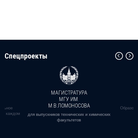
Cпецпроекты
МАГИСТРАТУРА
МГУ ИМ.
М.В.ЛОМОНОСОВА
альное
Образова
ь в каждом
для выпускников технических и химических
факультетов