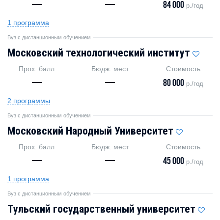
—
—
84 000
р./год
1 программа
Вуз с дистанционным обучением
Московский технологический институт
Прох. балл
Бюдж. мест
Стоимость
—
—
80 000
р./год
2 программы
Вуз с дистанционным обучением
Московский Народный Университет
Прох. балл
Бюдж. мест
Стоимость
—
—
45 000
р./год
1 программа
Вуз с дистанционным обучением
Тульский государственный университет