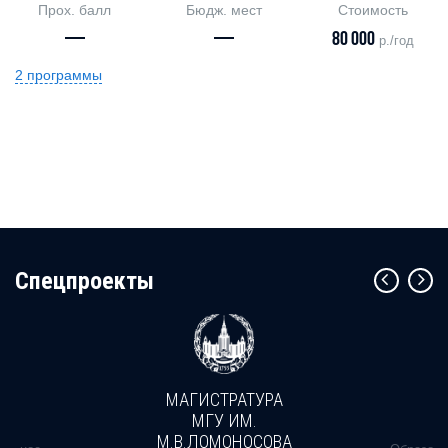
Прох. балл
Бюдж. мест
Стоимость
—
—
80 000
р./год
2 программы
Cпецпроекты
МАГИСТРАТУРА
МГУ ИМ.
М.В.ЛОМОНОСОВА