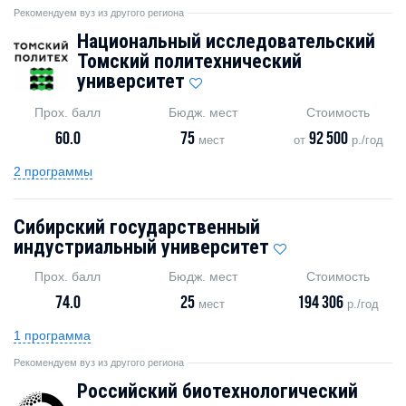
Рекомендуем вуз из другого региона
Национальный исследовательский
Томский политехнический
университет
Прох. балл
Бюдж. мест
Стоимость
60.0
75
92 500
мест
от
р./год
2 программы
Сибирский государственный
индустриальный университет
Прох. балл
Бюдж. мест
Стоимость
74.0
25
194 306
мест
р./год
1 программа
Рекомендуем вуз из другого региона
Российский биотехнологический