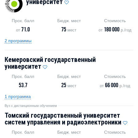
университет
Прох. балл
Бюдж. мест
Стоимость
71.0
75
180 000
от
мест
от
р./год
2 программы
Кемеровский государственный
университет
Прох. балл
Бюдж. мест
Стоимость
53.7
25
66 000
мест
от
р./год
1 программа
Вуз с дистанционным обучением
Томский государственный университет
систем управления и радиоэлектроники
Прох. балл
Бюдж. мест
Стоимость