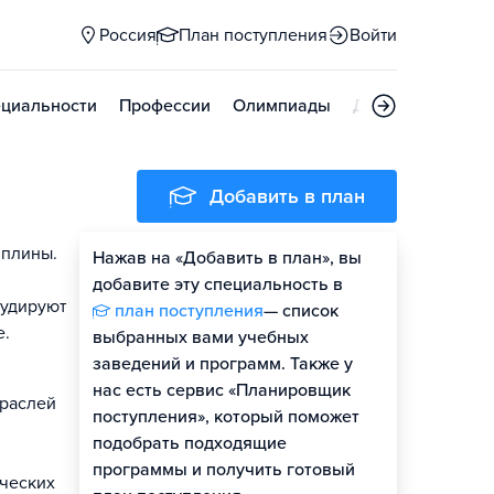
Россия
План поступления
Войти
циальности
Профессии
Олимпиады
Дни открытых д
Добавить в план
иплины.
Нажав на «Добавить в план», вы
добавите эту специальность в
тудируют
план поступления
— список
е.
выбранных вами учебных
заведений и программ. Также у
нас есть сервис «Планировщик
траслей
поступления», который поможет
подобрать подходящие
программы и получить готовый
ических