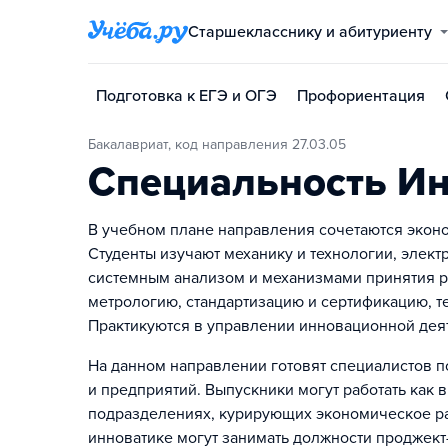
Старшекласснику и абитуриенту
Подготовка к ЕГЭ и ОГЭ
Профориентация
Бакалавриат, код направления 27.03.05
Специальность И
В учебном плане направления сочетаются экон
Студенты изучают механику и технологии, элект
системным анализом и механизмами принятия 
метрологию, стандартизацию и сертификацию, т
Практикуются в управлении инновационной де
На данном направлении готовят специалистов п
и предприятий. Выпускники могут работать как 
подразделениях, курирующих экономическое раз
инноватике могут занимать должности проджект