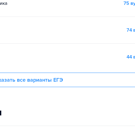
ика
75 в
74 
44 
азать все варианты ЕГЭ
и